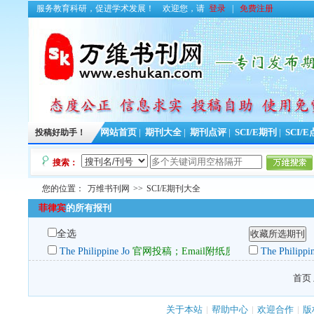
服务教育科研，促进学术发展！
欢迎您，请
登录
|
免费注册
投稿好助手！
网站首页
|
期刊大全
|
期刊点评
|
SCI/E期刊
|
SCI/
搜索：
您的位置：
万维书刊网
>>
SCI/E期刊大全
菲律宾
的所有报刊
全选
The Philippine Jo
官网投稿；Email附纸质稿
The Philippi
首页 
关于本站
|
帮助中心
|
欢迎合作
|
版