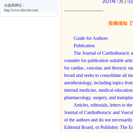
2021
年
7
月
27
日
出版商网址：
http://www.elsevier.com
投稿须知【
Guide for Authors
Publication
The Journal of Cardiothoracic a
consider for publication suitable artic
for cardiac, vascular, and thoracic su
broad and seeks to consolidate all mat
anesthesiology, including topics from 
internal medicine, medical education
pharmacology, surgery, and transplan
Articles, editorials, letters to th
Journal of Cardiothoracic and Vascul
of the authors and do not necessarily 
Editorial Board, or Publisher. The E