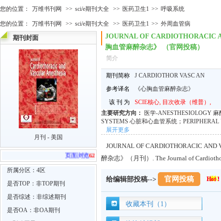
您的位置：
万维书刊网
>>
sci/e期刊大全
>>
医药卫生1
>>
呼吸系统
您的位置：
万维书刊网
>>
sci/e期刊大全
>>
医药卫生1
>>
外周血管病
JOURNAL OF CARDIOTHORACIC 
期刊封面
胸血管麻醉杂志》 （官网投稿）
简介
期刊简称
J CARDIOTHOR VASC AN
参考译名
《心胸血管麻醉杂志》
该 刊 为
SCIE核心, 目次收录（维普）,
主要研究方向：
医学-ANESTHESIOLOGY 麻
SYSTEMS 心脏和心血管系统；PERIPHERAL 
RESPIRATORY SYSTEM 呼吸系统
展开更多
月刊 - 美国
JOURNAL OF CARDIOTHORACIC AN
页面浏览
6283
次 跳转官网
18
次
醉杂志》（月刊）. The Journal of Cardiotho
所属分区：4区
官网投稿
给编辑部投稿-->
是否TOP：非TOP期刊
是否综述：非综述期刊
收藏本刊（1）
是否OA：非OA期刊