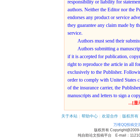
responsibility or liability for statem
authors. Neither the Editor nor the P
endorses any product or service adver
they guarantee any claim made by th
service.
Authors must send their submis
Authors submitting a manuscript
if it is accepted for publication, copy
right to reproduce the article in all 
exclusively to the Publisher. Followi
order to comply with United States 
of the insurance carrier, the Publishe
manuscripts and letters to sign a cop
Article Types
...[
For examples of all article types
关于本站
|
帮助中心
|
欢迎合作
|
版权所有
The following article types may
万维QQ投稿交
Case Reports, Review Articles (Reg
版权所有
Copyright@2009
Technology Reviews, and Expert Rev
纯自助论文投稿平台 E-mail：1121090