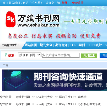
服务教育科研，促进学术发展！
欢迎您，请
登录
|
免费注册
投稿好助手！
网站首页
|
期刊大全
|
期刊点评
|
SCI/E期刊
|
SCI/E点评
|
S
搜索：
高
广告
您的位置：
万维书刊网
>>
sci/e期刊大全
>>
医药卫生1
>>
麻醉学
您的位置：
万维书刊网
>>
sci/e期刊大全
>>
医药卫生1
>>
心脏和心血管系统