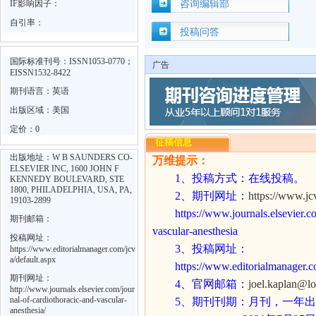
IF影响因子：
咨询编辑部
自引率：
投稿问答
国际标准刊号：ISSN1053-0770；
广告
EISSN1532-8422
期刊语言：英语
出版区域：美国
定价：0
征稿信息
出版地址：W B SAUNDERS CO-
万维提示：
ELSEVIER INC, 1600 JOHN F
1
、投稿方式：在线投稿。
KENNEDY BOULEVARD, STE
1800, PHILADELPHIA, USA, PA,
2
、期刊网址：
https://www.jc
19103-2899
https://www.journals.elsevier.c
期刊邮箱：
vascular-anesthesia
投稿网址：
3
、投稿网址：
https://www.editorialmanager.com/jcv
a/default.aspx
https://www.editorialmanager.c
期刊网址：
4
、官网邮箱：
joel.kaplan@lo
http://www.journals.elsevier.com/jour
nal-of-cardiothoracic-and-vascular-
5
、期刊刊期：月刊，一年出
anesthesia/