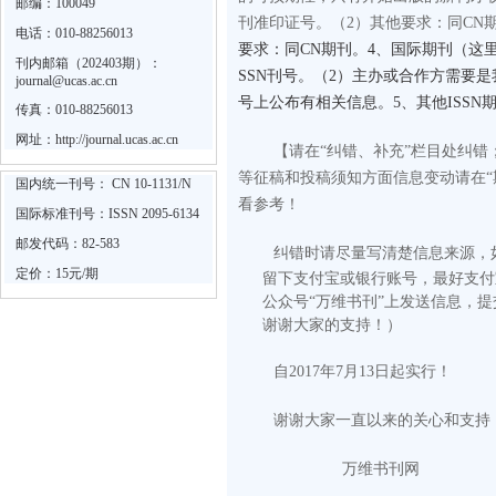
邮编：100049
刊准印证号。
（2）其他要求：同CN
电话：010-88256013
要求：同CN期刊。4、国际期刊（这里
刊内邮箱（202403期）：
SSN刊号。（2）主办或合作方需要
journal@ucas.ac.cn
号上公布有相关信息。5、其他ISS
传真：010-88256013
网址：
http://journal.ucas.ac.cn
【请在“纠错、补充”栏目处纠
等征稿和投稿须知方面信息变动请在“
国内统一刊号： CN 10-1131/N
看参考！
国际标准刊号：ISSN 2095-6134
邮发代码：82-583
纠错时请尽量写清楚信息来源，
定价：15元/期
留下支付宝或银行账号，最好支付
公众号“万维书刊”上发送信息，
谢谢大家的支持！）
自2017年7月13日起实行！
谢谢大家一直以来的关心和支持
万维书刊网