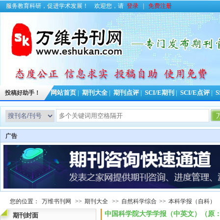
服务教育科研，促进学术发展！
欢迎您，请
登录
|
免费注册
投稿好助手！
网站首页
|
期刊大全
|
期刊点评
|
SCI/E期刊
|
SCI/E点评
|
S
广告
您的位置：
万维书刊网
>>
期刊大全
>>
自然科学综合
>>
本科学报（自科）
中国科学院大学学报（中英文）（原
期刊封面