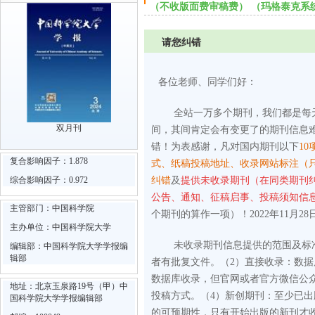
（不收版面费审稿费） （玛格泰克系
请您纠错
各位老师、同学们好：
全站一万多个期刊，我们都是每
双月刊
间，其间肯定会有变更了的期刊信息
错！为表感谢，凡对国内期刊以下
10
复合影响因子：1.878
式、纸稿投稿地址、收录网站标注（
综合影响因子：0.972
纠错
及
提供未收录期刊（在同类期刊
公告、通知、征稿启事、投稿须知信
主管部门：中国科学院
个期刊的算作一项）！2022年11月28
主办单位：中国科学院大学
未收录期刊信息提供的范围及标
编辑部：中国科学院大学学报编
辑部
者有批复文件。
（2）直接收录：数
数据库收录，但官网或者官方微信公
地址：北京玉泉路19号（甲）中
投稿方式。
（4）新创期刊：至少已
国科学院大学学报编辑部
的可预期性，只有开始出版的新刊才