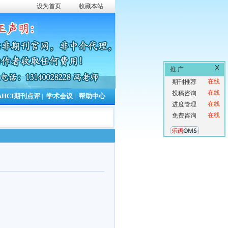
设为首页
收藏本站
X
推 广
在线
期刊推荐
在线
投稿咨询
AHCI期刊点评
|
学术会议
|
帮助中心
在线
进度管理
在线
免费咨询