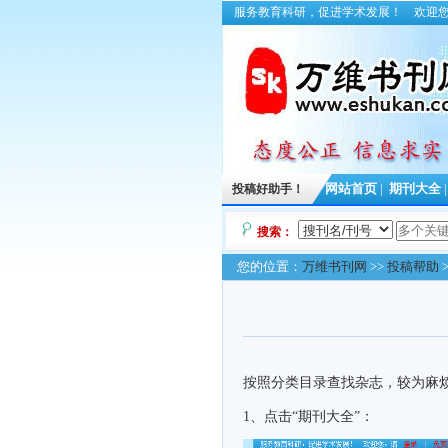
服务教育科研，促进学术发展！
欢迎
投稿好助手！
网站首页
|
期刊大全
搜索：
您的位置：
万维书刊网
>>
投稿帮助
按照分类目录查找杂志，较为麻
1、点击“期刊大全
”：