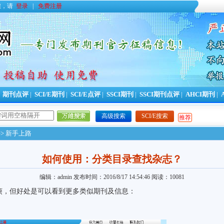
您，请
登录
|
免费注册
|
期刊点评
|
SCI/E期刊
|
SCI/E点评
|
SSCI期刊
|
SSCI期刊点评
|
AHCI期刊
|
高级搜索
SCI/E搜索
推荐
>> 新手上路
如何使用：分类目录查找杂志？
编辑：admin
发布时间：2016/8/17 14:54:46
阅读：10081
烦，但好处是可以看到更多类似期刊及信息：