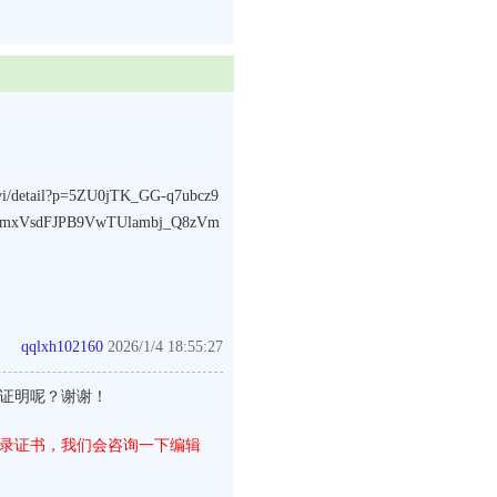
etail?p=5ZU0jTK_GG-q7ubcz9
5mxVsdFJPB9VwTUlambj_Q8zVm
qqlxh102160
2026/1/4 18:55:27
收录证明呢？谢谢！
录证书，我们会咨询一下编辑