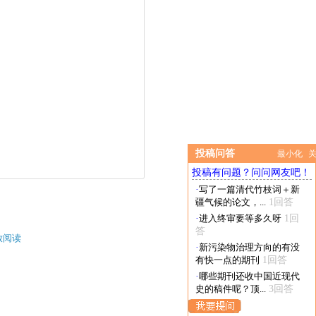
投稿问答
最小化
投稿有问题？问问网友吧！
·
写了一篇清代竹枝词＋新
疆气候的论文，...
1回答
·
进入终审要等多久呀
1回
答
放阅读
·
新污染物治理方向的有没
有快一点的期刊
1回答
·
哪些期刊还收中国近现代
史的稿件呢？顶...
3回答