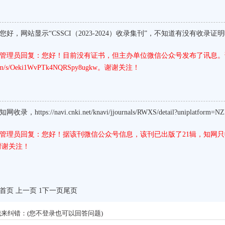
您好，网站显示“CSSCI（2023-2024）收录集刊”，不知道有没有收录证
管理员回复：您好！目前没有证书，但主办单位微信公众号发布了讯息。详见链接：http
m/s/Oeki1WvPTk4NQRSpy8ugkw。谢谢关注！
知网收录，https://navi.cnki.net/knavi/jjournals/RWXS/detail?uniplatform=N
管理员回复：您好！据该刊微信公众号信息，该刊已出版了21辑，知网只
谢谢关注！
首页 上一页 1
下一页
尾页
我来纠错：(您不登录也可以回答问题)