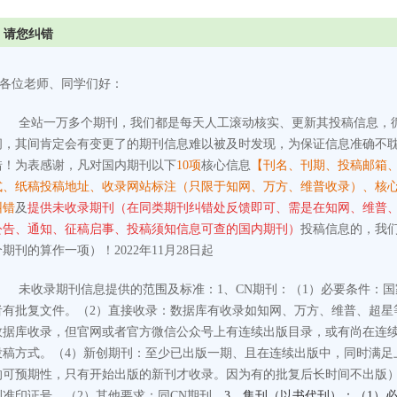
请您纠错
各位老师、同学们好：
全站一万多个期刊，我们都是每天人工滚动核实、更新其投稿信息，
间，其间肯定会有变更了的期刊信息难以被及时发现，为保证信息准确不
错！为表感谢，凡对国内期刊以下
10项
核心信息
【刊名、刊期、投稿邮箱
式、纸稿投稿地址、收录网站标注（只限于知网、万方、维普收录）、核
纠错
及
提供未收录期刊（在同类期刊纠错处反馈即可、需是在知网、维普
公告、通知、征稿启事、投稿须知信息可查的国内期刊）
投稿信息的，我
个期刊的算作一项）！2022年11月28日起
未收录期刊信息提供的范围及标准：
1、CN期刊：
（1）必要条件：
者有批复文件。
（2）直接收录：数据库有收录如知网、万方、维普、超星
数据库收录，但官网或者官方微信公众号上有连续出版目录，或有尚在连
投稿方式。
（4）新创期刊：至少已出版一期、且在连续出版中，同时满足
的可预期性，只有开始出版的新刊才收录。因为有的批复后长时间不出版
刊准印证号。
（2）其他要求：同CN期刊。
3、集刊（以书代刊）：（1）必