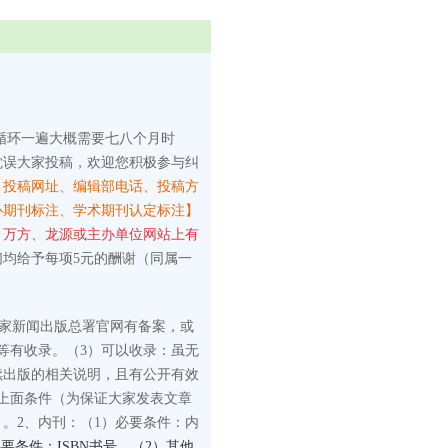
循环一遍大概需要七八个月时
耽误大家投稿，欢迎您积极参与纠
、投稿网址、编辑部电话、投稿方
心期刊标注、学术期刊认定标注】
、万方、龙源或主办单位网站上有
们均给予每项5元的酬谢（同属一
国家新闻出版总署官网有备案，或
等有收录。
（3）可以收录：虽无
续出版的相关说明，且有公开有效
上面条件（为保证大家发表文章
）。
2、内刊：
（1）必要条件：内
要条件：ISBN书号。（2）其他