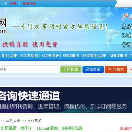
您，请
登录
|
免费注册
|
期刊点评
|
SCI/E期刊
|
SCI/E点评
|
SSCI期刊
|
SSCI期刊点评
|
AHCI期刊
|
高级搜索
SCI/E搜索
>>
集刊大全
>>
文化艺术
文新视野（集刊） （Email投稿）的纠错信息
返回该