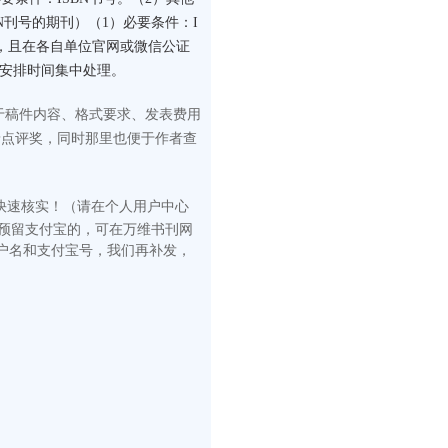
N刊号的期刊）（1）必要条件：I
构，且在各自单位官网或微信公证
门安排时间集中处理。
于稿件内容、格式要求、发表费用
予点评奖，同时那里也便于作者查
快速核
实！（请在
个人用户中心
有预留支付宝的，可在万维书刊网
户名和支付宝号，我们再补发，