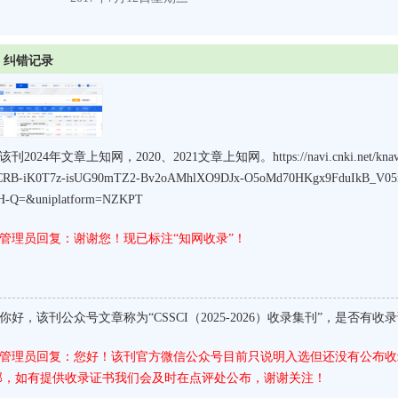
纠错记录
该刊2024年文章上知网，2020、2021文章上知网。https://navi.cnki.net/knavi/d
CRB-iK0T7z-isUG90mTZ2-Bv2oAMhlXO9DJx-O5oMd70HKgx9FduIkB_V0
H-Q=&uniplatform=NZKPT
管理员回复：谢谢您！现已标注“知网收录”！
你好，该刊公众号文章称为“CSSCI（2025-2026）收录集刊”，是否有
管理员回复：您好！该刊官方微信公众号目前只说明入选但还没有公布收
部，如有提供收录证书我们会及时在点评处公布，谢谢关注！