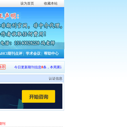
设为首页
收藏本站
AHCI期刊点评
|
学术会议
|
帮助中心
推荐
今日更新期刊信息
0
条，本周累计更新
753
条，本年累计更新
13449
条。
认证信息
期刊