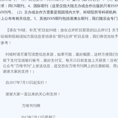
要求：同CN期刊。4、国际期刊（这里仅指大陆主办或合作出版的只有ISS
SSN刊号。（2）主办或合作方需要是我国境内大学、科研院所等科研机
号上公布有相关信息。5、其他ISSN期刊包括港澳台期刊，我们随后会专
【请在“纠错、补充”栏目处纠错；放在点评栏目那里的以点评计
】
关
等征稿和投稿须知方面信息变动请在“期刊点评”栏目反馈，我们将优先给
看参考！
纠错时请尽量写清楚信息来源，如果可能，最好截图，这样方便我们
留下支付宝或银行账号，最好支付宝。每月25日前发放上月获奖！没
公众号“万维书刊”上发送信息，提交您在万维书刊网上的注册邮箱、用
谢谢大家的支持！）
自2017年7月13日起实行！
谢谢大家一直以来的关心和支持！
万维书刊网
2017
年
7
月
12
日
星期三