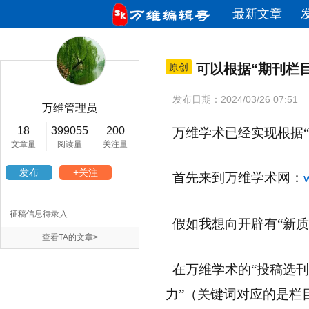
最新文章
原创
可以根据“期刊栏
发布日期：2024/03/26 07:51
万维管理员
18
399055
200
万维学术已经实现根据
文章量
阅读量
关注量
发布
+关注
首先来到万维学术网：
征稿信息待录入
假如我想向开辟有
“新
查看TA的文章>
在万维学术的
“投稿选
力”（关键词对应的是栏目