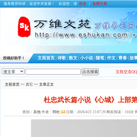
服务教育科研，促进学术发展！
欢迎您，请
登录
|
免费注册
文苑首页
|
诗歌
|
散文
|
小小说
|
随笔
|
作文
|
青春
|
故
投稿好助手！
文苑交流QQ群
文苑首页 >>
其它
>> 文章正文
杜忠武长篇小说《心城》上部
类别：
其他
作者：
阿杜
日期：2026/4/21 15:07:29 网友阅读：31