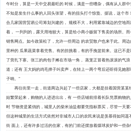
午时分，算是一天中交易最旺的 时候，满是一些嘈杂，偶有从人群中
不知是发生什么事的人回头张望，有的扭头打个惊蛰。据说，这个市
合几家国营贸易公司筹划兴建的， 规模不大，利用紧靠城边的空地
着， 一列列的，露天用地较大，算是给小商小贩留下售卖的场所。而
销售网点。如今政策松了，允许一些周边 的农贸散户也来于此。周
里种的 瓜果蔬菜拿着兜售。有的担挑着，有的手挽篮前来。这已不是
了营扎下寨。张三的肉包子摊在市场一角， 蒸笼正冒着热滚滚的气
道；还有 王大妈的鸡毛掸子叫卖声，在转上一两个弯后还听得见她那
子呐。”
再往街里一走，街道两边兴起了一些店家，大都是挂着国营某某
始繁荣起来，购物的人进进出出，有 一些店铺前排着长队凭票购物
时 节物资是紧俏的，城里人的柴米油盐都要凭指标票买，尽管一天要
但这种城里的生活方式依然对非城市人口的农民来说是羡慕得如同遥
街 面上，还有许多过活的住家，有的门前还摆放着煤球炭炉和一些杂