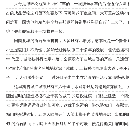
大哥是很轻松地跨上“神牛”车的，一屁股坐在车的后拖边沿铁墙
好的成品货物之间留下勉强放下 两腿脚的丁点空间。大哥置身这狭小
闷难受，因为他的精气神全放在那辆即将到手的崭新自行车上去了。
绝了去驾驶室和王一功挤在一起。
田园县城的街面窄窄挤挤，大多只有几米宽，这本只是一个普普
朴且显破旧并不为怪，虽然经过解放 来二十多年的发展，但依然摆
年 代里，城墙被拆得七零八落，全原没有了古城古香的严整，只遗留
征“古老守旧”的古老的城墙拆除了就能 走上新时代的糠庄大道，殊
子， 让人们滋生怀疑——过好日子走向丰衣足食的生活仅靠那些破墙
这里离省城江城市只有五六十里，水路沿城边湍急地流淌而过，
建围城时的建造规模不亚于其他城门 的建设规模，门楼上建造一个
去 更能远眺远远流逝的仙河水，这优于水运的一路水路城门，在那古
城门的交通管制。五更天随着开门人敲击梆子声吱嘎地开启，出船的
似 的沿石阶而下，晚上天黑长灯后约半个时辰，便是停船关门的时间