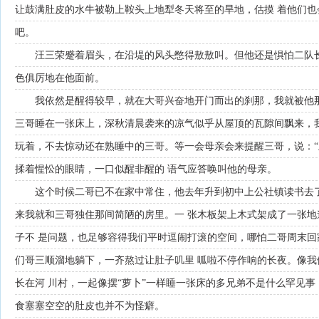
让鼓满肚皮的水牛被勒上鞍头上地犁冬天将至的旱地，估摸 着他们
吧。
汪三荣蹙着眉头，在沿堤的风头憋得敖敖叫。但他还是惧怕二队
色俱厉地在他面前。
我依然是醒得较早，就在大哥兴奋地开门而出的刹那，我就被他
三哥睡在一张床上，深秋清晨袭来的凉气似乎从屋顶的瓦隙间飘来，
玩着，不去惊动还在熟睡中的三哥。等一会母亲会来提醒三哥，说：“
揉着惺忪的眼睛，一口似醒非醒的 语气应答唤叫他的母亲。
这个时候二哥已不在家中常住，他去年升到初中上公社镇读书去
来我就和三哥独住那间简陋的房里。一 张木板架上木式架成了一张
子不 是问题，也足够容得我们平时逗闹打滚的空间，哪怕二哥周末回
们哥三顺溜地躺下，一齐熬过让肚子叽里 呱啦不停作响的长夜。像
长在河 川村，一起像摆“萝卜”一样睡一张床的多兄弟不是什么罕见事
食塞塞空空的肚皮也并不为怪癖。