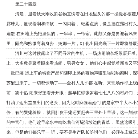
第二十四章
清晨，迎着秋天刚收割谷物直愣着在田地里头的那一撮撮谷根茬
露珠儿，显现着润和绵软，一闪闪着， 轻柔点滴，像是挂在露出村
遍散 在田地上光艳里似的，一串串，一帘帘。此刻又像是要迎着风来
里，阳光和煦缀弯着身姿，婀娜一片，幻 化出阳光底下一片即将舒展
河川村这时候露出了不同寻常的生机，一场热闹嘈杂场景展开着
上，大多数是聚着眼来看热闹，男男女女， 他们心中感觉着新奇又
一批已装 运上车的铸造产品和随即上路的鞭炮声噼里啪啦响彻时，深
苏醒过来了。一切都惊动了——全村人几乎都 在听。来现场作壁上
前，凑个热 闹来张望着开开眼；趁早忙碌张罗着七七八八的村妇们，
打消了迈出堂屋出门的念头 , 因为此时麻缠着她们 的是家中半大不
停，有的哭瘪着脸， 就因肚皮干瘪还要赶去三里外上早课，这一刻都
的牛官们，他们趁早牵水牛啃吃着仙河堤沿坡边的青草， 虽然这吸
来，但是他们都乐于一 听，要不是生产队长吩咐他们，必须在庄稼汉