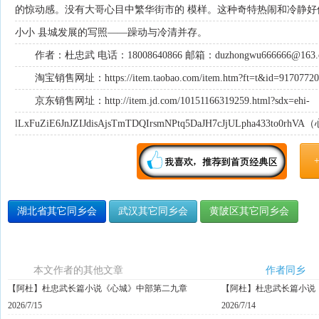
的惊动感。没有大哥心目中繁华街市的 模样。这种奇特热闹和冷静
小小 县城发展的写照——躁动与冷清并存。
作者：杜忠武 电话：18008640866 邮箱：duzhongwu666666@163.
淘宝销售网址：https://item.taobao.com/item.htm?ft=t&id=9170
京东销售网址：http://item.jd.com/10151166319259.html?sdx=ehi-
lLxFuZiE6JnJZIJdisAjsTmTDQIrsmNPtq5DaJH7cJjULpha433to0rhVA
湖北省其它同乡会
武汉其它同乡会
黄陂区其它同乡会
本文作者的其他文章
作者同乡
【阿杜】杜忠武长篇小说《心城》中部第二九章
【阿杜】杜忠武长篇小说
2026/7/15
2026/7/14