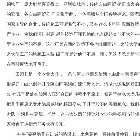
钢铁厂，庞大到简直算得上一座钢铁城市，传统自由商贸 街正热火
的繁茂，各自由商贸公 司云集于此，个体商贩从全国各地拥来。随着
国家主导的企业，传统化工可谓名气不小，又在这么多年响 应新政
产企业。像我们河川村建 起的铸造厂和其他的地方建起类似不大的村
型企业生产的不足。这些厂是在新的政策下各地蜂拥而起，比较大型
之大型工厂的铁腕工人阶 级们真是让他们不屑一顾，但这毕竟是新时
在审时度势地开启了。
田园县是一个农业大县，一条仙河古老而又鲜活地由北向南贯穿
形展开，由北部外县丘陵山区涓涓细 流汇聚入此，清洁水源滋润着
公 社几乎是处在仙河入江汇合口的冲积小平原上，修建于挡水大堤几
把几千亩原来受水隐患威胁的粮田变成 了县里殷实的美丽粮仓。我
大队 非河川村莫属。当然，这与大队历任领导对农业的重视和当任领
家粮食下达指示任务大有关系。
“神牛”突突地开在进城的路沿上，土色黄路一直往前沿伸着。经