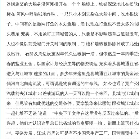
器螺旋桨的大船身沿河滩排开在一个个 船锭上，铁锚深深地扎在松
标在 河风中呼啦啦地作响，一只只小木划夹杂在大船中间，吃水很浅
子。中间有的是撒网打鱼的木划鱼船，渔 民现在打鱼也不受太多的
头巷尾 兜卖，不用紧盯工商城管的人，只要是不影响违章占道就没有人
人也不像以前受城门开关时间的限制，门 楼和墙砖被拆除掉成了几
以出行。 石阶及周边设施因年代久远破损一溜，但依然是一年四季货
春的盐业五金，以国家计划经济主导的物资调运 充实着从县城通往
进入与江城市 连接的江面，多少年来这里是县城通往江城市的黄金河
仙河自北向南流淌，可谓说是物资调运的生命线。 如今也通了宽广
汽载前去江城市 出差或游玩的人一天可以跑一个来回。县城与江城市
来，但尽管有如此优越的交通条件，要拿繁华来比哪能 跟省城江城市
一起扎堆不乏谈 论道： “中央下了文件在这里没有反应过来似的。”
兴起，他们才认识这里总归比省城的节奏要慢一拍， 街面上流形什
些。要谈发展，江城 市周边可是有不少国营生产工厂、国营商贸中心