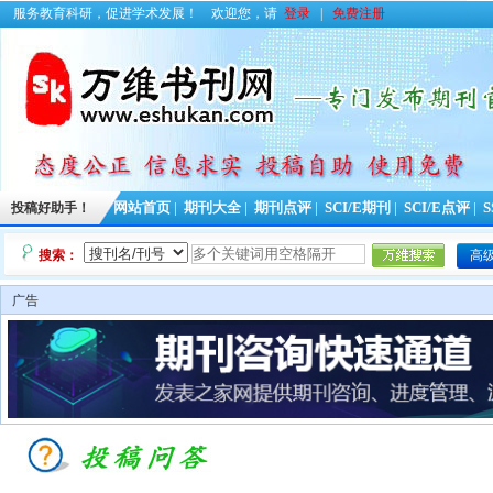
服务教育科研，促进学术发展！
欢迎您，请
登录
|
免费注册
投稿好助手！
网站首页
|
期刊大全
|
期刊点评
|
SCI/E期刊
|
SCI/E点评
|
S
搜索：
高
广告