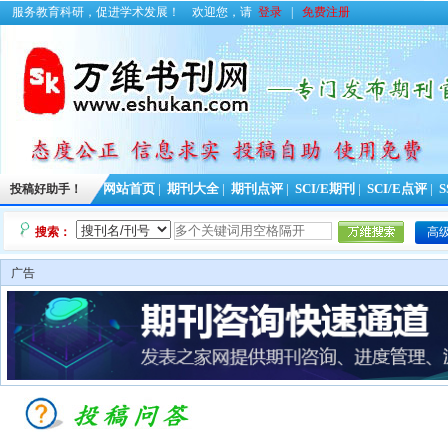
服务教育科研，促进学术发展！
欢迎您，请
登录
|
免费注册
投稿好助手！
网站首页
|
期刊大全
|
期刊点评
|
SCI/E期刊
|
SCI/E点评
|
S
搜索：
高
广告