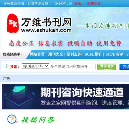
服务教育科研，促进学术发展！
欢迎您，请
登录
|
免费注册
投稿好助手！
网站首页
|
期刊大全
|
期刊点评
|
SCI/E期刊
|
SCI/E点评
|
S
搜索：
高
广告