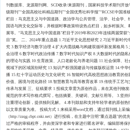
刊数据库、龙源期刊网、SCD收录/来源期刊，国家科技学术期刊开放
级期刊”“全国高校社科精品期刊”“全国优秀社科学报”“RCCSE中国准
栏目：马克思主义与中国道路、政治学与公共管理、法学、社会学、
国语与跨文化交际等，并根据时事政策特设热点栏目，如乡村振兴、
展等。“马克思主义与中国道路”栏目于2019年和2023年连续两届荣
目”奖。 二、2024年重点选题 1.习近平文化思想研究 2.习近平新
究 3.数字经济与数字治理 4.扩大内需战略与构建双循环新发展格局 
会治理 6.数字时代政治传播 7.数字时代知识产权 8.大数据时代的隐私
的理论与实践 10.生育政策、人口老龄化与养老问题 11.社会保障、社
视域下的区域国别研究 13.知识产权强国建设与传媒版权运营 14.中
播 15.红十字运动历史与文化研究 16.智能时代高校思想政治教育的创
价值、困境与优化路径 18.智慧教育与高等教育改革 19.传统手工艺与
传承与发展 三、征稿要求 1.投稿文章需为原创作品，未在其他刊物发
规范的学术写作格式撰写，包括摘要、关键词、文献引用等。 3.坚
注重理论创新，提供独到见解。 4.本刊鼓励和支持年轻学者的原创
以文章质量为准。 投稿方式 1.来稿采用word文档，通过我刊线上采
（http://zzqg.cbpt.cnki.net）进行投稿，在主题中注明“重点选题
过严格的审稿程序，并由资深学者和专家进行匿名评审。编辑部将保