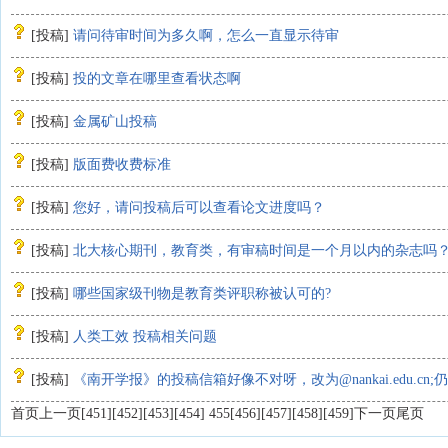
[
投稿
]
请问待审时间为多久啊，怎么一直显示待审
[
投稿
]
投的文章在哪里查看状态啊
[
投稿
]
金属矿山投稿
[
投稿
]
版面费收费标准
[
投稿
]
您好，请问投稿后可以查看论文进度吗？
[
投稿
]
北大核心期刊，教育类，有审稿时间是一个月以内的杂志吗
[
投稿
]
哪些国家级刊物是教育类评职称被认可的?
[
投稿
]
人类工效 投稿相关问题
[
投稿
]
《南开学报》的投稿信箱好像不对呀，改为@nankai.edu.cn
首页
上一页
[451]
[452]
[453]
[454]
455
[456]
[457]
[458]
[459]
下一页
尾页