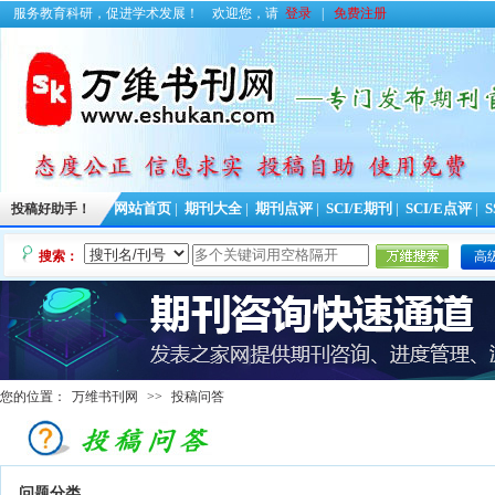
服务教育科研，促进学术发展！
欢迎您，请
登录
|
免费注册
投稿好助手！
网站首页
|
期刊大全
|
期刊点评
|
SCI/E期刊
|
SCI/E点评
|
S
搜索：
高
您的位置：
万维书刊网
>>
投稿问答
问题分类