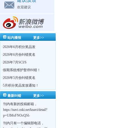
建议|反馈
欢迎建议
站内播报
更多>>
·
2026年6月积分奖品发
·
2026年6月份纠错奖名
·
2026年7月SCI/S
·
假期系统维护暂停纠错！
·
2026年5月份纠错奖名
·
5月积分奖品发放通知！
最新纠错
更多>>
刊内有新的投稿邮箱，
https://navi.cnki.net/knavi/detail?
p=UlMsFNOcQSl-
yPsJaVdYhI9OTi6szUuOU_NDvPO0K0BoF1ZG1yIhhHZZQwijmL_S4KuQLHto28vdzYs
刊内只有一个编辑部电话，