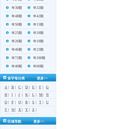
年30期
年32期
年48期
年42期
年50期
年13期
年25期
年18期
年26期
年19期
年46期
年23期
年72期
年100期
年40期
年60期
首字母分类
更多>>
A
|
B
|
C
|
D
|
E
|
F
|
G
H
|
I
|
J
|
K
|
L
|
M
|
N
O
|
P
|
Q
|
R
|
S
|
T
|
U
V
|
W
|
X
|
Y
|
Z
|
区域导航
更多>>