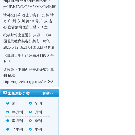
https://navi.cnki.net/knavi/detail?
p=UlMsFNOcQSmAsMbnRvDyl83fGGu5dcrBYtF-
w7VFJdSWT5tem1RQ5W2sC5HRG-
请补充邮寄地址，稿 件 资 料 请
S8mH75DuljrTVfVeoXxT4L0b-
寄 广 州 东 川 路 96 号 广 东 省
Yrk7HaGd7C2w5FD7nrnLRR5Q57zsTTQ==&uniplatform=NZKPT&language=CHS
心 血管病研究所二楼 233 室
《岭南心血管病杂志》编辑部
投稿邮箱变更通知 来源：《中
收，
国现代教育装备》杂志 时间：
https://navi.cnki.net/knavi/detail?
2026-6-12 16:21:04 因原邮箱容量
p=UlMsFNOcQSmjP9DYQSeTLLOJ0uvtj07q66xzzdIcqDuR02Kpi3u_g_BPJEHF70UF
有限，自即日起停止使用，我刊
《班组天地》已经由月刊改为半
BMxk-
投稿邮箱变更为 高教投稿邮
月刊
109PkA==&uniplatform=NZKPT&language=CHS
箱：hedu@cmee.net.cn 基教投稿
请收录《中国西部美术研究》集
邮箱：bedu@cmee.net.cn
刊 征稿：
https://mp.weixin.qq.com/s/o3DvAhL6jtTS9ASccwcwPQ
第一辑：
出版周期分类
更多>>
https://mp.weixin.qq.com/s/_w2OMIu6Gs1QL0b_JWhZAQ
周刊
旬刊
半月刊
月刊
双月刊
季刊
半年刊
年刊