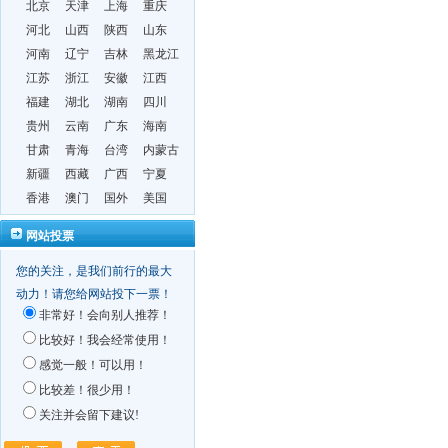
北京
天津
上海
重庆
河北
山西
陕西
山东
河南
辽宁
吉林
黑龙江
江苏
浙江
安徽
江西
福建
湖北
湖南
四川
贵州
云南
广东
海南
甘肃
青海
台湾
内蒙古
新疆
西藏
广西
宁夏
香港
澳门
国外
美国
网站投票
您的关注，是我们前行的最大
动力！请您给网站投下一票！
非常好！会向别人推荐！
比较好！我会经常使用！
感觉一般！可以用！
比较差！很少用！
关注并会留下建议!