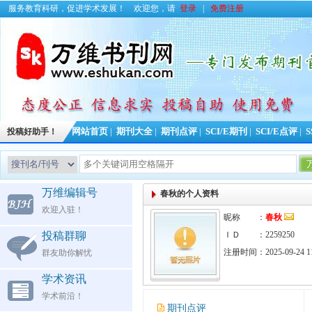
服务教育科研，促进学术发展！
欢迎您，请
登录
|
免费注册
投稿好助手！
网站首页
|
期刊大全
|
期刊点评
|
SCI/E期刊
|
SCI/E点评
|
S
万维编辑号
春秋的个人资料
欢迎入驻！
昵称 ：
春秋
投稿群聊
ＩＤ ：2259250
注册时间：2025-09-24 11
群友助你解忧
学术资讯
学术前沿！
期刊点评