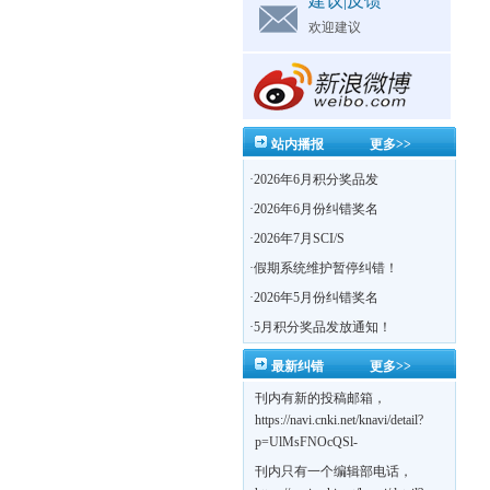
建议|反馈
欢迎建议
站内播报
更多>>
·
2026年6月积分奖品发
·
2026年6月份纠错奖名
·
2026年7月SCI/S
·
假期系统维护暂停纠错！
·
2026年5月份纠错奖名
·
5月积分奖品发放通知！
最新纠错
更多>>
刊内有新的投稿邮箱，
https://navi.cnki.net/knavi/detail?
p=UlMsFNOcQSl-
yPsJaVdYhI9OTi6szUuOU_NDvPO0K0Bo
刊内只有一个编辑部电话，