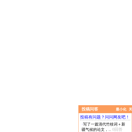
投稿问答
最小化
投稿有问题？问问网友吧！
·
写了一篇清代竹枝词＋新
疆气候的论文，...
0回答