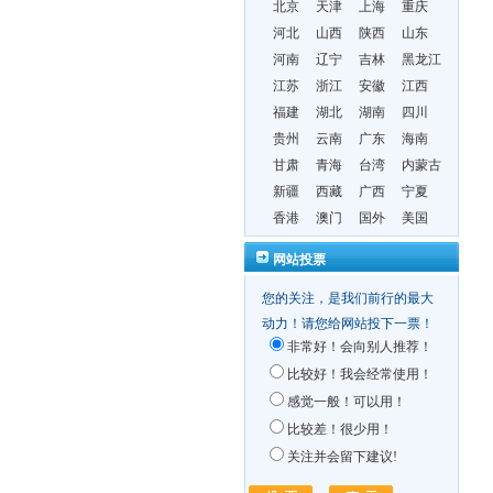
北京
天津
上海
重庆
河北
山西
陕西
山东
河南
辽宁
吉林
黑龙江
江苏
浙江
安徽
江西
福建
湖北
湖南
四川
贵州
云南
广东
海南
甘肃
青海
台湾
内蒙古
新疆
西藏
广西
宁夏
香港
澳门
国外
美国
网站投票
您的关注，是我们前行的最大
动力！请您给网站投下一票！
非常好！会向别人推荐！
比较好！我会经常使用！
感觉一般！可以用！
比较差！很少用！
关注并会留下建议!