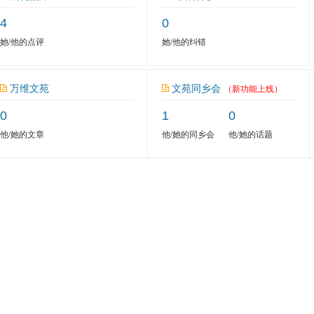
4
0
她/他的点评
她/他的纠错
万维文苑
文苑同乡会
（新功能上线）
0
1
0
他/她的文章
他/她的同乡会
他/她的话题