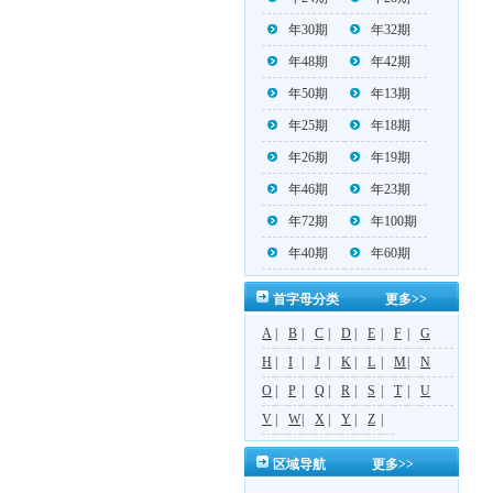
年30期
年32期
年48期
年42期
年50期
年13期
年25期
年18期
年26期
年19期
年46期
年23期
年72期
年100期
年40期
年60期
首字母分类
更多>>
A
|
B
|
C
|
D
|
E
|
F
|
G
H
|
I
|
J
|
K
|
L
|
M
|
N
O
|
P
|
Q
|
R
|
S
|
T
|
U
V
|
W
|
X
|
Y
|
Z
|
区域导航
更多>>