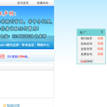
设为首页
收藏本站
X
推 广
在线
期刊推荐
在线
投稿咨询
AHCI期刊点评
|
学术会议
|
帮助中心
在线
进度管理
在线
免费咨询
推荐
累计更新
13394
条。
投稿问答