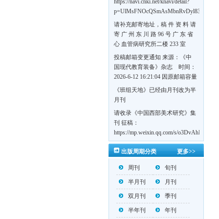
https://navi.cnki.net/knavi/detail?
p=UlMsFNOcQSmAsMbnRvDyl83fGGu5d
w7VFJdSWT5tem1RQ5W2sC5HRG-
请补充邮寄地址，稿 件 资 料 请
S8mH75DuljrTVfVeoXxT4L0b-
寄 广 州 东 川 路 96 号 广 东 省
Yrk7HaGd7C2w5FD7nrnLRR5Q57zsTTQ==
心 血管病研究所二楼 233 室
《岭南心血管病杂志》编辑部
投稿邮箱变更通知 来源：《中
收，
国现代教育装备》杂志 时间：
https://navi.cnki.net/knavi/detail?
2026-6-12 16:21:04 因原邮箱容量
p=UlMsFNOcQSmjP9DYQSeTLLOJ0uvtj0
有限，自即日起停止使用，我刊
《班组天地》已经由月刊改为半
BMxk-
投稿邮箱变更为 高教投稿邮
月刊
109PkA==&uniplatform=NZKPT&languag
箱：hedu@cmee.net.cn 基教投稿
请收录《中国西部美术研究》集
邮箱：bedu@cmee.net.cn
刊 征稿：
https://mp.weixin.qq.com/s/o3DvAhL6jtT
第一辑：
出版周期分类
更多>>
https://mp.weixin.qq.com/s/_w2OMIu6G
周刊
旬刊
半月刊
月刊
双月刊
季刊
半年刊
年刊