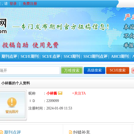
您，请
登录
|
免费注册
|
期刊点评
|
SCI/E期刊
|
SCI/E点评
|
SSCI期刊
|
SSCI期刊点评
|
AHCI期刊
|
高级搜索
SCI/E搜索
今日更新期刊信息
55
条，本周累计更新
651
条，本年
小林酱的个人资料
昵称 ：
小林酱
+关注TA
ＩＤ ：2209099
注册时间：2024-01-09 11:53
期刊点评
纠错补充