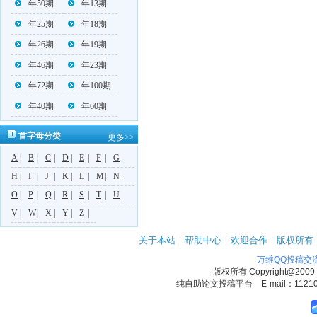
年50期
年13期
年25期
年18期
年26期
年19期
年46期
年23期
年72期
年100期
年40期
年60期
首字母分类
更多>>
A
|
B
|
C
|
D
|
E
|
F
|
G
H
|
I
|
J
|
K
|
L
|
M
|
N
O
|
P
|
Q
|
R
|
S
|
T
|
U
V
|
W
|
X
|
Y
|
Z
|
关于本站
|
帮助中心
|
欢迎合作
|
版权所有
万维QQ投稿交
版权所有
Copyright@2009
纯自助论文投稿平台 E-mail：1121090