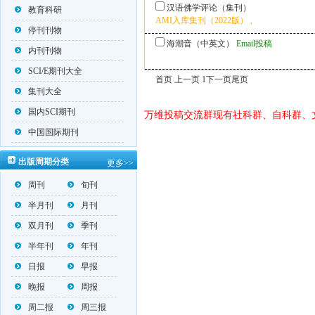
汉语佛学评论（集刊）
教育科研
AMI入库集刊（2022版） ,
停刊刊物
海潮音（中英文）
Email投稿
内刊刊物
SCI/E期刊大全
首页 上一页 1
下一页
尾页
集刊大全
国内SCI期刊
万维投稿交流群现有社科群、自科群、
中国国际期刊
出版周期分类
更多>>
周刊
旬刊
半月刊
月刊
双月刊
季刊
半年刊
年刊
日报
早报
晚报
周报
周二报
周三报