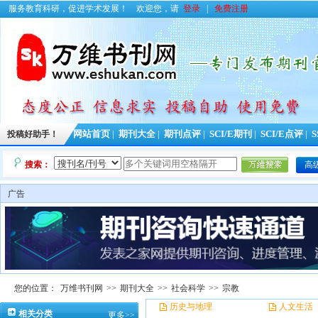
服务教育科研，促进学术发展！
欢迎您，请
登录
|
免费注册
投稿好助手！
网站首页
|
期刊大全
|
期刊点评
|
SCI/E期刊
|
SCI/E点评
|
S
搜索：
高
广告
您的位置：
万维书刊网
>>
期刊大全
>>
社会科学
>>
宗教
历史与地理
人文生活
相关分类
更多>>