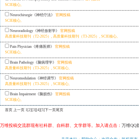
SCIE核心,
Neurochirurgie《神经疗法》
官网投稿
SCIE核心,
Neuroradiology《神经放射学》
官网投稿
高质量科技期刊（T2-2025）, 高质量科技期刊（T3-2025）, SCIE核心,
Pain Physician《疼痛医师》
官网投稿
SCIE核心,
Brain Pathology《脑病理学》
官网投稿
高质量科技期刊（T3-2025）, SCIE核心,
Neuromodulation《神经调节》
官网投稿
高质量科技期刊（T3-2025）, SCIE核心,
Brain Impairment《脑损伤》
官网投稿
SCIE核心,
首页 上一页 1
[2]
[3]
[4]
[5]
下一页
尾页
万维投稿交流群现有社科群、自科群、文学群等。加入请点击：
万维QQ