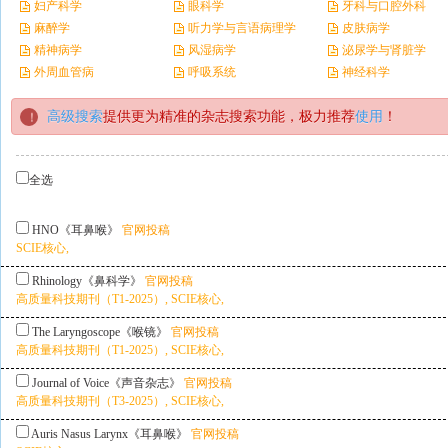
妇产科学
眼科学
牙科与口腔外科
麻醉学
听力学与言语病理学
皮肤病学
精神病学
风湿病学
泌尿学与肾脏学
外周血管病
呼吸系统
神经科学
高级搜索
提供更为精准的杂志搜索功能，极力推荐
使用
！
全选
HNO《耳鼻喉》
官网投稿
SCIE核心,
Rhinology《鼻科学》
官网投稿
高质量科技期刊（T1-2025）, SCIE核心,
The Laryngoscope《喉镜》
官网投稿
高质量科技期刊（T1-2025）, SCIE核心,
Journal of Voice《声音杂志》
官网投稿
高质量科技期刊（T3-2025）, SCIE核心,
Auris Nasus Larynx《耳鼻喉》
官网投稿