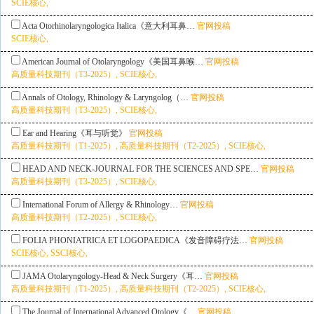
SCIE核心,
Acta Otorhinolaryngologica Italica《意大利耳鼻…
官网投稿
SCIE核心,
American Journal of Otolaryngology《美国耳鼻喉…
官网投稿
高质量科技期刊（T3-2025）, SCIE核心,
Annals of Otology, Rhinology & Laryngolog（…
官网投稿
高质量科技期刊（T3-2025）, SCIE核心,
Ear and Hearing《耳与听觉》
官网投稿
高质量科技期刊（T1-2025）, 高质量科技期刊（T2-2025）, SCIE核心,
HEAD AND NECK-JOURNAL FOR THE SCIENCES AND SPE…
官网投稿
高质量科技期刊（T3-2025）, SCIE核心,
International Forum of Allergy & Rhinology…
官网投稿
高质量科技期刊（T2-2025）, SCIE核心,
FOLIA PHONIATRICA ET LOGOPAEDICA《发音障碍疗法…
官网投稿
SCIE核心, SSCI核心,
JAMA Otolaryngology-Head & Neck Surgery《耳…
官网投稿
高质量科技期刊（T1-2025）, 高质量科技期刊（T2-2025）, SCIE核心,
The Journal of International Advanced Otology《…
官网投稿