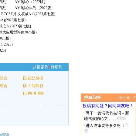
22版）
AMI核心（2022版）
2版）
AMI核心集刊（2022版）
RCCSE(中文权威A+)(2023第七版)
A)(2023第七版)
核心A)(2023第七版)
（武大应用型评价2025版）
025版）
-2025）
25）
共搜索到
0
种期刊
综合
政法外交
综合
工程科技
内刊刊物
投稿问答
最小化
投稿有问题？问问网友吧！
·
写了一篇清代竹枝词＋新
疆气候的论文，...
0回答
·
进入终审要等多久呀
1回
答
放阅读