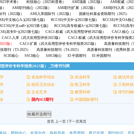
025学术卷）
科技核心（2025科普卷）
AMI顶级（2022版）
AMI权威（20
2版）
AMI职刊核心（2022版）
AMI职刊扩展（2022版）
AMI职刊入库（202
际刊（2022版）
AMI入库国际刊（2022版）
国家社科基金资助期刊（2025）
SE(中文核心A-)(2023第七版)
RCCSE(中文B+)(2023第七版)
RCCSE(中文OA核心
RCCSE(中文oaB+)(2023第七版)
RCCSE(高专权威A+)(2023第七版)
RCCSE(高专
CSE(高专B+)(2023第七版)
CACJ-权威（武大应用型评价2025版）
CACJ-核心
CACJ-入库（武大应用型评价2025版）
CACJ-权威（武大应用型评价专科学报类2
025版）
CACJ-扩展（武大应用型评价专科学报类2025版）
高质量科技期刊（T1
期刊（T3-2025）
高质量科技期刊（T4-2025）
高质量科技期刊（优秀科普-20
SCIE核心
SSCI核心
AHCI核心
EI 中国期刊
EI 外国期刊
用型评价专科学报类2025版）_万维书刊网
学
农业科学综合
农业科学
政法外交
学
医药卫生综合
医卫科学
工程科技
济
文化艺术
教育科研
停刊刊物
全
国内SCI期刊
中国国际期刊
首页 上一页 1
下一页
尾页
本站
|
帮助中心
|
欢迎合作
|
版权所有
|
免责声明
|
用户反馈
|
期刊知识
|
开