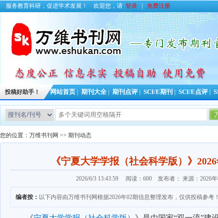
服务教育科研，促进学术发展！
欢迎您，请
登录
|
免费注册
投稿好助手！
网站首页
|
期刊大全
|
期刊点评
|
SCI/E期刊
|
SCI/E点评
|
S
您的位置：
万维书刊网
>>
期刊动态
《宁夏大学学报（社会科学版）》202
2026/6/3 13:43:59 阅读：600 发布者： 来源：2026
编者按：
以下内容由万维书刊网根据2026年02期信息整理发布，仅供投稿参考
《
宁夏大学学报（社会科学版）
》是由国家“双一流”建