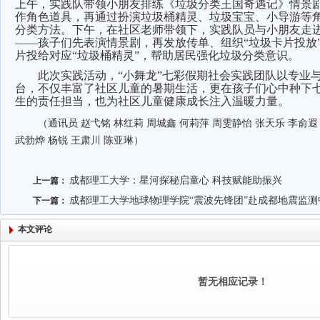
上午，实践队带领小朋友排练《垃圾分类王国奇遇记》情景
作角色道具，再通过扮演垃圾桶精灵、垃圾宝宝、小导游等
分类方法。下午，在社区老师带领下，实践队员与小朋友走
——孩子们先表演情景剧，再发放传单、组织“垃圾卡片投放
片投给对应“垃圾桶精灵”，帮助居民强化垃圾分类意识。
此次实践活动，“小舞龙”七彩假期社会实践团队以专业
台，不仅丰富了社区儿童的暑期生活，更在孩子们心中种下
生的责任担当，也为社区儿童健康成长注入温暖力量。
（通讯员 赵弋铭 林红莉 周城鑫 何莉萍 周雯静怡 张天乐 李俞遐
武勃烨 杨锐 王肃川 陈亚琳）
成都理工大学：星河探秘启童心 科技赋能助振兴
上一篇：
成都理工大学地球物理学院“震波先锋团”赴成都地震监
下一篇：
本文评论
暂无相应记录！