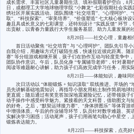
成长需求、丰富社区儿童暑期生活、填补假期看护空白，8月20日
日，成都理工大学地球物理学院 “小舞龙” 七彩假期社会实
绣社区开展实践活动。团队围绕 “社交培育”、“心理呵护”、“
取”、“科技探索”、“审美培养”、“价值塑造” 七大核心板块
趣且具成长意义的七彩课堂，还特别设计 “实践反馈” 环节
出贡献，以青春力量践行大学生服务基层、助力儿童发展的
8
月20日——社交心理，童趣相
首日活动聚焦 “社交培育” 与 “心理呵护”。团队先引
自我介绍，用趣味方式打破陌生感，快速拉近彼此距离。随后
赛” 等分组游戏相继开展，孩子们在协作互动与轻度竞争中
团队协作意识。午后，队员化身 “专属辅导老师”，针对暑期
阅读等难题耐心讲解，助力孩子们高效完成学习任务，用实
8
月21日——体能知识，趣味同
次日活动以 “体能锻炼 + 知识汲取” 双线推进。开场的 
员先讲解基础地震知识，再指导小朋友用粘土制作简易地球
更直观；随后通过有奖竞答加深地震避险记忆，还带领孩子
动手操作中感受科学魅力。紧接着的天文科普，借助图文与
的好奇。之后，“默契运球接力赛”、“身体拼图乐” 等体育
中增强体质。午后的作业辅导环节，队员针对数学难题、英
实解决学习困惑；活动尾声，孩子们用画笔勾勒心中星空，
锻炼表达能力。
8
月22日——科技探索，点亮好