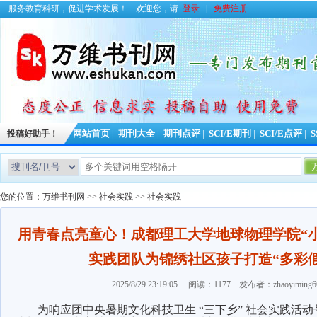
服务教育科研，促进学术发展！
欢迎您，请
登录
|
免费注册
投稿好助手！
网站首页
|
期刊大全
|
期刊点评
|
SCI/E期刊
|
SCI/E点评
|
S
您的位置：
万维书刊网
>>
社会实践
>>
社会实践
用青春点亮童心！成都理工大学地球物理学院“
实践团队为锦绣社区孩子打造“多彩
2025/8/29 23:19:05 阅读：1177 发布者：zhaoyimin
为响应团中央暑期文化科技卫生 “三下乡” 社会实践活