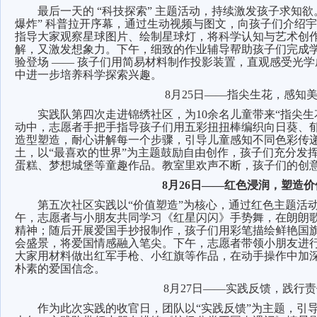
最后一天的 “科技探索” 主题活动，持续激发孩子求知欲
爆炸” 科普拉开序幕，通过生动视频与图文，向孩子们介绍
指导大家观察星球图片、绘制星球灯，将科学认知与艺术创
解，又激发想象力。下午，细致的作业辅导帮助孩子们完成
验登场 —— 孩子们用简易材料制作投影装置，直观感受光
中进一步培养科学探索兴趣。
8
月25日——指尖生花，感知
实践队第四次走进锦绣社区，为10余名儿童带来“指尖生
动中，志愿者手把手指导孩子们用五彩扭扭棒编织向日葵、
造型塑造，耐心讲解每一个步骤，引导儿童感知不同色彩传
土，以“最喜欢的世界”为主题鼓励自由创作，孩子们充分发
蛋糕、梦想城堡等童趣作品。教室里欢声不断，孩子们的创
8
月26日——红色浸润，塑造价
第五次社区实践以“价值塑造”为核心，通过红色主题活
午，志愿者与小朋友共同学习《红星闪闪》手势舞，在朗朗
精神；随后开展爱国手抄报制作，孩子们用彩笔描绘鲜艳国
会盛景，将爱国情感融入笔尖。下午，志愿者带领小朋友进
大家用材料做出红军手枪、小红旗等作品，在动手操作中加
朴素的爱国信念。
8
月27日——实践反馈，践行
作为此次实践的收官日，团队以“实践反馈”为主题，引