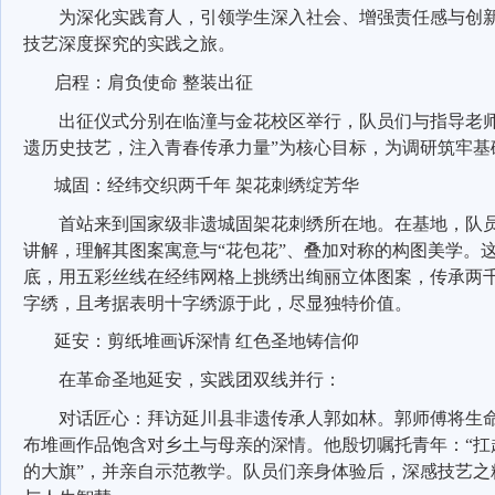
为深化实践育人，引领学生深入社会、增强责任感与创
技艺深度探究的实践之旅。
启程：肩负使命 整装出征
出征仪式分别在临潼与金花校区举行，队员们与指导老师
遗历史技艺，注入青春传承力量”为核心目标，为调研筑牢基
城固：经纬交织两千年 架花刺绣绽芳华
首站来到国家级非遗城固架花刺绣所在地。在基地，队
讲解，理解其图案寓意与“花包花”、叠加对称的构图美学。这
底，用五彩丝线在经纬网格上挑绣出绚丽立体图案，传承两
字绣，且考据表明十字绣源于此，尽显独特价值。
延安：剪纸堆画诉深情 红色圣地铸信仰
在革命圣地延安，实践团双线并行：
对话匠心：拜访延川县非遗传承人郭如林。郭师傅将生
布堆画作品饱含对乡土与母亲的深情。他殷切嘱托青年：“扛
的大旗”，并亲自示范教学。队员们亲身体验后，深感技艺之