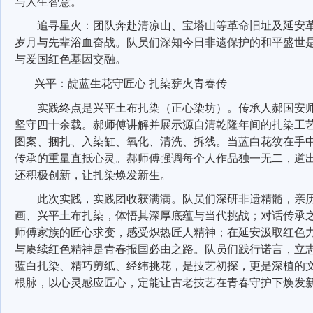
与人生智慧。
追寻星火：
团队奔赴清凉山、宝塔山等革命旧址及延安
岁月与先辈浴血奋战。队员们深知今日非遗保护的和平盛世
与爱国红色基因交融。
兴平：靛蓝生花守匠心 扎染薪火青春传
实践终点是兴平土布扎染（正心染坊）。传承人郝国安
坚守四十余载。郝师傅讲解并展示源自清乾隆年间的扎染工
图案、捆扎、入染缸、氧化、清洗、拆线。当蓝白花纹在手
传承的重量直抵心灵。郝师傅强调每个人作品独一无二，道
还积极创新，让扎染焕发新生。
此次实践，实践团收获满满。队员们深研非遗精髓，亲
画、兴平土布扎染，体悟其深厚底蕴与当代挑战；对话传承
师傅家族的匠心求变，感受炽热匠人精神；在延安汲取红色
与赓续红色精神是青春报国必由之路。队员们践行诺言，立
蓝白扎染、精巧剪纸、经纬挑花，是技艺初探，更是深植的
根脉，以心灵感应匠心，定能让古老技艺在青春守护下焕发