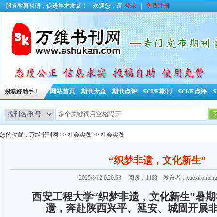
服务教育科研，促进学术发展！
欢迎您，请
登录
|
免费注册
投稿好助手！
网站首页
|
期刊大全
|
期刊点评
|
SCI/E期刊
|
SCI/E点评
|
S
今日更新
您的位置：
万维书刊网
>>
社会实践
>>
社会实践
“织梦非遗，文化新生”
2025/8/12 0:20:53 阅读：1183 发布者：xuexiaome
西安工程大学“织梦非遗，文化新生”暑
遗，奔赴陕西兴平、延安、城固开展