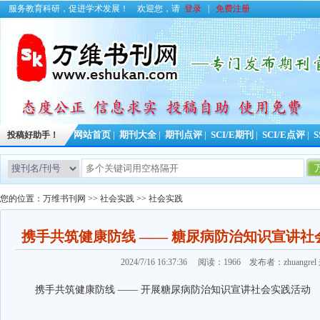
服务教育科研，促进学术发展！
欢迎您，请
登录
|
免费注册
投稿好助手！
网站首页
|
期刊大全
|
期刊点评
|
SCI/E期刊
|
SCI/E点评
|
S
您的位置：
万维书刊网
>>
社会实践
>>
社会实践
携手共筑健康防线 —— 糖尿病防治知识宣讲
2024/7/16 16:37:36 阅读：1966 发布者：zhuangre
携手共筑健康防线 —— 开展糖尿病防治知识宣讲社会实践活动