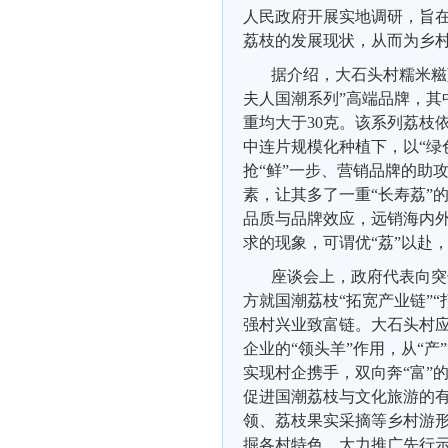
人民政府开展实地调研
，
旨
荔枝
的
发展现状，
从而为乡
据介绍，大石头村
糯米糍
夫人国潮系列”高端品牌
，
其
重均
大于
30克。
该系列
荔枝
中连片规模化种植下，以
“
抢“鲜”一步
、营销品牌的助
素，让其多了一重
“长寿荔”
品质与品牌效应，远销海内外
求的现象
，
可谓优
“荔”以赴
座谈会上，政府代表向突
方就
国潮荔枝
“
拓宽产业链
”
强村兴业致富链
。
大石头村
企业的
“领头羊”作用，从
“
产
实现村企携手，双向奔“富”
促进
国潮
荔枝
与
文化旅游的
领、荔枝果实采摘等乡村游
掘各村特色，大力推广先行