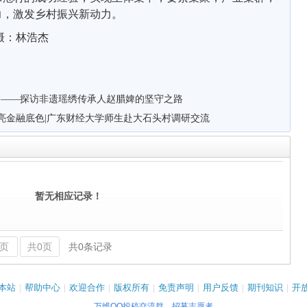
力
，
激发
乡村振兴
新
动
力
。
摄：林浩杰
 ——探访非遗瑶绣传承人赵腊婢的坚守之路
擦亮金融底色|广东财经大学师生赴大石头村调研交流
暂无相应记录！
页
共0页
共0条记录
本站
|
帮助中心
|
欢迎合作
|
版权所有
|
免责声明
|
用户反馈
|
期刊知识
|
开
万维QQ投稿交流群
招募志愿者