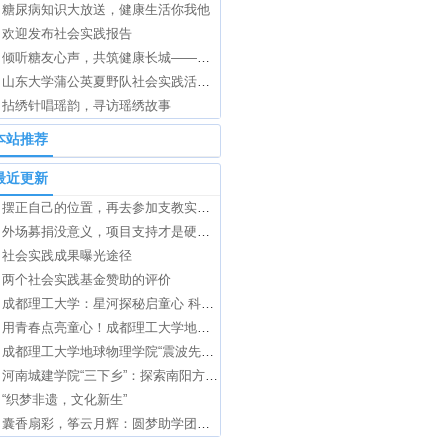
糖尿病知识大放送，健康生活你我他
欢迎发布社会实践报告
倾听糖友心声，共筑健康长城——糖尿病宣讲调研温暖开展
山东大学蒲公英夏野队社会实践活动圆满结束
拈绣针唱瑶韵，寻访瑶绣故事
本站推荐
最近更新
摆正自己的位置，再去参加支教实践项目
外场募捐没意义，项目支持才是硬道理
社会实践成果曝光途径
两个社会实践基金赞助的评价
成都理工大学：星河探秘启童心 科技赋能助振兴
用青春点亮童心！成都理工大学地球物理学院“小舞龙”七彩假期社会实践团队为锦绣社区孩子打造“多彩假期课堂”
成都理工大学地球物理学院“震波先锋团”赴成都地震监测中心站开展专业实践活动
河南城建学院“三下乡”：探索南阳方城县砚山铺村的光伏发电项目
“织梦非遗，文化新生”
囊香扇彩，筝云月辉：圆梦助学团开展中华文化特色主题教育