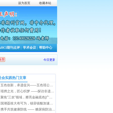
设为首页
收藏本站
AHCI期刊点评
|
学术会议
|
帮助中心
推荐
今日更新期刊信息
0
条，本周累计更新
754
条，本年累计
社会实践热门文章
五色创新，承遗促兴——五色瑶公司专访
瑶绣之光，匠心织梦 ——探访非遗瑶绣传承人赵腊婢的坚守之路
聚焦“三农”领域，擦亮金融底色|广东财经大学师生赴大石头村调研交流
国潮荔枝大有可为，镇容镇貌加速出圈|广东财经大学师生赴化州市合江人民政府调研交流
携手共筑健康防线 —— 糖尿病防治知识宣讲社会实践活动圆满举行