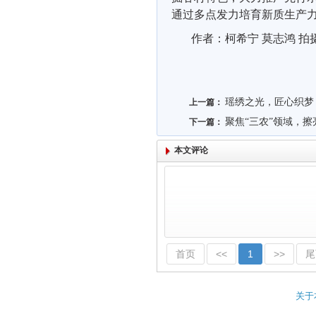
通过多点发力培育
新质生产
作者：柯希宁 莫志鸿 拍
瑶绣之光，匠心织梦
上一篇：
聚焦“三农”领域，
下一篇：
本文评论
首页
<<
1
>>
尾
关于