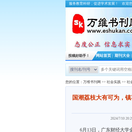
服务教育科研，促进学术发展！
欢迎
投稿好助手！
网站首页
|
期刊大全
您的位置：
万维书刊网
>>
社会实践
>>
社
国潮荔枝大有可为，镇
2024/7/10 
6月13日，
广东财经大学