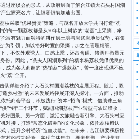
在
通过
座谈会
的
形式
，
从政府层面
了解
合江镇
大石头
村国潮
村产业擦亮名片，让镇容镇貌加速出圈。
荔枝采取
“优果贵卖”策略，与茂名开放大学共同打造“冼
中的
每一颗荔枝都是从
50年以上树龄的“老荔”上采摘，
净
依托富有魅力而独特的耕作层土壤与岩浆岩地质优势，在集
绿色”为引领，加以恰好时宜的采摘，加之在管理精细、
攻下，不仅外观诱人、口感上乘，
还
富含硒、锗两种微量元
的身份。
因此，
“冼夫人国潮系列”的糯米糍荔枝凭借优良的
，成为各大商超的“热销荔”“爆款荔”，曾一度出现供不应
，火“荔”全开
。
击队
详细
介绍
了
大石头村
国潮
荔枝的发展
历程
。随后
，
双
“打造乡村游”的未来发展路径展开
深入探讨。
一方面
，
推动
应依托商会平台，积极践行
“
资本
+招商”模式
，
借助珠三角
”“供”“销”三个环节，赋能国潮荔枝产业转型与农民增收，
的美好图景
。
另一方面
，
激活文旅融合新引擎
。
大石头村应
有机对接
，打造
“常态化破圈”
的文化形象
，
依托荔枝树认
形式，提升乡村经济
“造血功能”
。
在未来，合江镇要积极挖
示范村的成功经验，实现主体集中，要素集聚，产业集群，