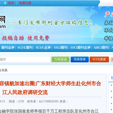
您，请
登录
|
免费注册
|
期刊点评
|
SCI/E期刊
|
SCI/E点评
|
SSCI期刊
|
SSCI期刊点评
|
AHCI期刊
|
高级搜索
SCI/E搜索
会实践
容镇貌加速出圈|广东财经大学师生赴化州市合
江人民政府调研交流
20:29:15 阅读：2159 发布者：kk17288626381 来源：
金融学
院
张国俊老师率领百千万工程突击队至
化州市
合江