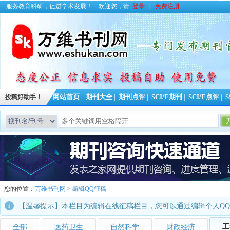
服务教育科研，促进学术发展！
欢迎您，请
登录
|
免费注册
投稿好助手！
网站首页
|
期刊大全
|
期刊点评
|
SCI/E期刊
|
SCI/E点评
|
S
您的位置：
万维书刊网
>
编辑QQ征稿
【温馨提示】本栏目为编辑在线征稿栏目，您可以通过编辑个人Q
工
全部
医药卫生
自然科学
财政经济