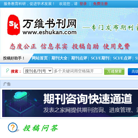
服务教育科研，促进学术发展！
欢迎您，请
登录
|
免费注册
投稿好助手！
网站首页
|
期刊大全
|
期刊点评
|
SCI/E期刊
|
SCI/E点评
|
S
搜索：
高
广告