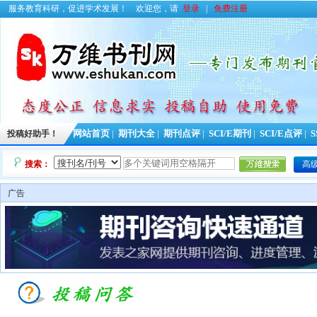
服务教育科研，促进学术发展！
欢迎您，请
登录
|
免费注册
投稿好助手！
网站首页
|
期刊大全
|
期刊点评
|
SCI/E期刊
|
SCI/E点评
|
S
搜索：
高
广告