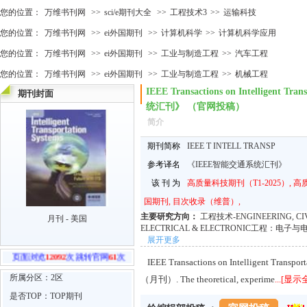
您的位置：
万维书刊网
>>
sci/e期刊大全
>>
工程技术3
>>
运输科技
您的位置：
万维书刊网
>>
ei外国期刊
>>
计算机科学
>>
计算机科学应用
您的位置：
万维书刊网
>>
ei外国期刊
>>
工业与制造工程
>>
汽车工程
您的位置：
万维书刊网
>>
ei外国期刊
>>
工业与制造工程
>>
机械工程
IEEE Transactions on Intelligent 
期刊封面
统汇刊》 （官网投稿）
简介
期刊简称
IEEE T INTELL TRANSP
参考译名
《IEEE智能交通系统汇刊》
该 刊 为
高质量科技期刊（T1-2025）, 高质量
国期刊, 目次收录（维普）,
主要研究方向：
工程技术-ENGINEERING, C
月刊 - 美国
ELECTRICAL & ELECTRONIC工程：电子与电
TECHNOLOGY运输科技。现代交通系统
展开更多
于智能交通系统的感知、通信、控制、规划、
页面浏览
12092
次 跳转官网
61
次
IEEE Transactions on Intelligent T
流、多车协同、基础设施及其他道路使用者（
法、建模与仿真、实验及评估研究，同时为信
所属分区：2区
（月刊）. The theoretical, experime
...[显示
用提供学术交流平台。
是否TOP：TOP期刊