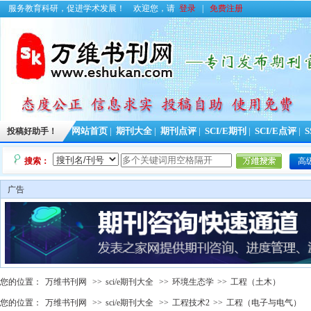
服务教育科研，促进学术发展！
欢迎您，请
登录
|
免费注册
投稿好助手！
网站首页
|
期刊大全
|
期刊点评
|
SCI/E期刊
|
SCI/E点评
|
S
搜索：
高
广告
您的位置：
万维书刊网
>>
sci/e期刊大全
>>
环境生态学
>>
工程（土木）
您的位置：
万维书刊网
>>
sci/e期刊大全
>>
工程技术2
>>
工程（电子与电气）