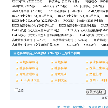
CSCD扩展（2025-2026）
科技核心（2025学术卷）
科技核心（2025
AMI扩展（2022版）
AMI入库（2022版）
AMI职刊核心（2022版）
AMI入库集刊（2022版）
AMI核心国际刊（2022版）
AMI入库国际刊
RCCSE(中文核心A)(2023第七版)
RCCSE(中文核心A-)(2023第七版)
R
RCCSE(中文OA核心A-)(2023第七版)
RCCSE(中文oaB+)(2023第七版)
RCCSE(高专核心A-)(2023第七版)
RCCSE(高专B+)(2023第七版)
CAC
CACJ-扩展（武大应用型评价2025版）
CACJ-入库（武大应用型评价202
CACJ-核心（武大应用型评价专科学报类2025版）
CACJ-扩展（武大应
高质量科技期刊（T2-2025）
高质量科技期刊（T3-2025）
高质量科技期
高质量科技期刊（交叉领域推荐-2025）
SCIE核心
SSCI核心
AHC
自然科学综合_AMI顶级（2022版）_万维书刊网
自然科学综合
自然科学
农业科学综
社会科学综合
社会科学
医药卫生综
财经管理综合
财政经济
文化艺术
SCI/E期刊大全
集刊大全
国内SCI期刊
全选
首页
关于本站
|
帮助中心
|
欢迎合作
|
版