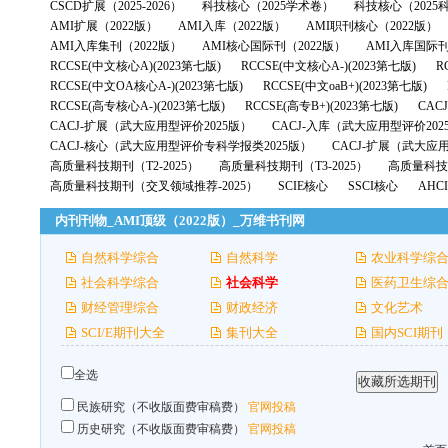
CSCD扩展（2025-2026）
科技核心（2025学术卷）
科技核心（2025
AMI扩展（2022版）
AMI入库（2022版）
AMI职刊核心（2022版）
AMI入库集刊（2022版）
AMI核心国际刊（2022版）
AMI入库国际刊
RCCSE(中文核心A)(2023第七版)
RCCSE(中文核心A-)(2023第七版)
R
RCCSE(中文OA核心A-)(2023第七版)
RCCSE(中文oaB+)(2023第七版)
RCCSE(高专核心A-)(2023第七版)
RCCSE(高专B+)(2023第七版)
CAC
CACJ-扩展（武大应用型评价2025版）
CACJ-入库（武大应用型评价202
CACJ-核心（武大应用型评价专科学报类2025版）
CACJ-扩展（武大应
高质量科技期刊（T2-2025）
高质量科技期刊（T3-2025）
高质量科技期
高质量科技期刊（交叉领域推荐-2025）
SCIE核心
SSCI核心
AHC
内刊刊物_AMI顶级（2022版）_万维书刊网
自然科学综合
自然科学
农业科学综
社会科学综合
社会科学
医药卫生综
财经管理综合
财政经济
文化艺术
SCI/E期刊大全
集刊大全
国内SCI期刊
全选
民族研究（不收版面费审稿费）
官网投稿
历史研究（不收版面费审稿费）
官网投稿