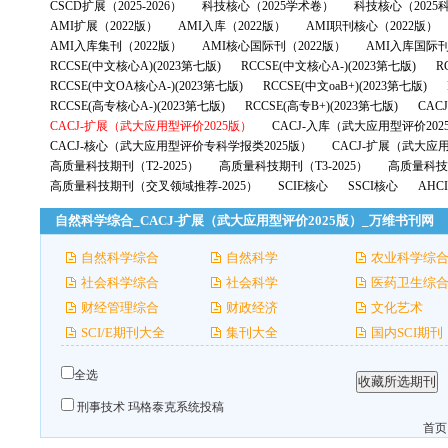
CSCD扩展（2025-2026）
科技核心（2025学术卷）
科技核心（2025
AMI扩展（2022版）
AMI入库（2022版）
AMI职刊核心（2022版）
AMI入库集刊（2022版）
AMI核心国际刊（2022版）
AMI入库国际刊
RCCSE(中文核心A)(2023第七版)
RCCSE(中文核心A-)(2023第七版)
R
RCCSE(中文OA核心A-)(2023第七版)
RCCSE(中文oaB+)(2023第七版)
RCCSE(高专核心A-)(2023第七版)
RCCSE(高专B+)(2023第七版)
CAC
CACJ-扩展（武大应用型评价2025版）
CACJ-入库（武大应用型评价202
CACJ-核心（武大应用型评价专科学报类2025版）
CACJ-扩展（武大应
高质量科技期刊（T2-2025）
高质量科技期刊（T3-2025）
高质量科技期
高质量科技期刊（交叉领域推荐-2025）
SCIE核心
SSCI核心
AHC
自然科学综合_CACJ-扩展（武大应用型评价2025版）_万维书刊网
自然科学综合
自然科学
农业科学综
社会科学综合
社会科学
医药卫生综
财经管理综合
财政经济
文化艺术
SCI/E期刊大全
集刊大全
国内SCI期刊
全选
刑事技术
玛格泰克系统投稿
首页