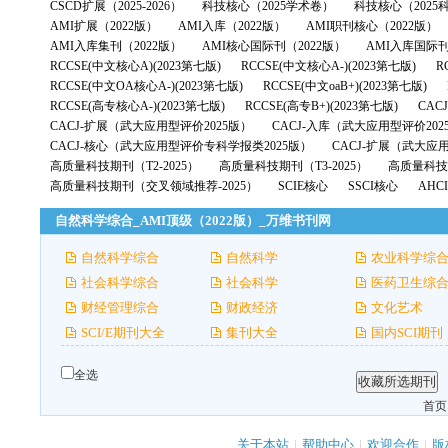
CSCD扩展（2025-2026）
科技核心（2025学术卷）
科技核心（2025
AMI扩展（2022版）
AMI入库（2022版）
AMI职刊核心（2022版）
AMI入库集刊（2022版）
AMI核心国际刊（2022版）
AMI入库国际刊
RCCSE(中文核心A)(2023第七版)
RCCSE(中文核心A-)(2023第七版)
R
RCCSE(中文OA核心A-)(2023第七版)
RCCSE(中文oaB+)(2023第七版)
RCCSE(高专核心A-)(2023第七版)
RCCSE(高专B+)(2023第七版)
CAC
CACJ-扩展（武大应用型评价2025版）
CACJ-入库（武大应用型评价202
CACJ-核心（武大应用型评价专科学报类2025版）
CACJ-扩展（武大应
高质量科技期刊（T2-2025）
高质量科技期刊（T3-2025）
高质量科技期
高质量科技期刊（交叉领域推荐-2025）
SCIE核心
SSCI核心
AHC
自然科学综合_AMI顶级（2022版）_万维书刊网
自然科学综合
自然科学
农业科学综
社会科学综合
社会科学
医药卫生综
财经管理综合
财政经济
文化艺术
SCI/E期刊大全
集刊大全
国内SCI期刊
全选
首页
关于本站
|
帮助中心
|
欢迎合作
|
版