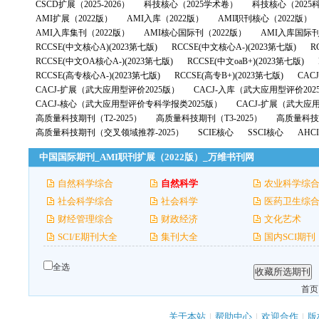
CSCD扩展（2025-2026）
科技核心（2025学术卷）
科技核心（2025
AMI扩展（2022版）
AMI入库（2022版）
AMI职刊核心（2022版）
AMI入库集刊（2022版）
AMI核心国际刊（2022版）
AMI入库国际刊
RCCSE(中文核心A)(2023第七版)
RCCSE(中文核心A-)(2023第七版)
R
RCCSE(中文OA核心A-)(2023第七版)
RCCSE(中文oaB+)(2023第七版)
RCCSE(高专核心A-)(2023第七版)
RCCSE(高专B+)(2023第七版)
CAC
CACJ-扩展（武大应用型评价2025版）
CACJ-入库（武大应用型评价202
CACJ-核心（武大应用型评价专科学报类2025版）
CACJ-扩展（武大应
高质量科技期刊（T2-2025）
高质量科技期刊（T3-2025）
高质量科技期
高质量科技期刊（交叉领域推荐-2025）
SCIE核心
SSCI核心
AHC
中国国际期刊_AMI职刊扩展（2022版）_万维书刊网
自然科学综合
自然科学
农业科学综
社会科学综合
社会科学
医药卫生综
财经管理综合
财政经济
文化艺术
SCI/E期刊大全
集刊大全
国内SCI期刊
全选
首页
关于本站
|
帮助中心
|
欢迎合作
|
版