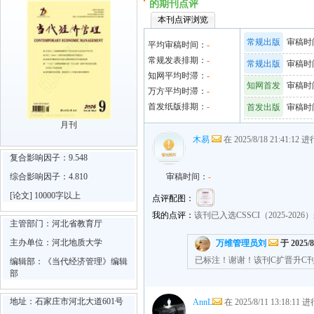
的期刊点评
本刊点评浏览
常规出版
审稿时间
平均审稿时间：
-
常规发表排期：
-
常规出版
审稿时间
知网平均时滞：
-
知网首发
审稿时间
万方平均时滞：
-
首发纸版排期：
-
首发出版
审稿时间
月刊
木易
在 2025/8/18 21:41:12
复合影响因子：9.548
综合影响因子：4.810
审稿时间：
-
[论文] 10000字以上
点评配图：
我的点评：
该刊已入选CSSCI（2025-20
主管部门：河北省教育厅
主办单位：河北地质大学
万维管理员刘
于 2025/8
已标注！谢谢！该刊C扩晋升C
编辑部：《当代经济管理》编辑
部
地址：石家庄市河北大道601号
AnnL
在 2025/8/11 13:18:1