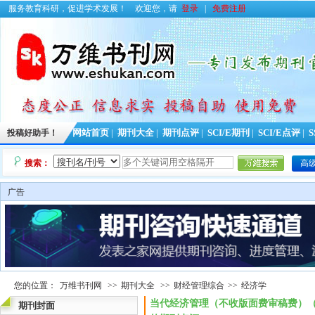
服务教育科研，促进学术发展！
欢迎您，请
登录
|
免费注册
投稿好助手！
网站首页
|
期刊大全
|
期刊点评
|
SCI/E期刊
|
SCI/E点评
|
S
搜索：
高
广告
您的位置：
万维书刊网
>>
期刊大全
>>
财经管理综合
>>
经济学
当代经济管理（不收版面费审稿费）（E
期刊封面