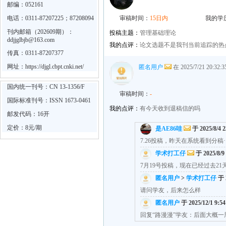
邮编：052161
电话：0311-87207225；87208094
审稿时间：
15日内
我的学
刊内邮箱（202609期）：
投稿主题：
管理基础理论
ddjjglbjb@163.com
我的点评：
论文选题不是我刊当前追踪的热
传真：0311-87207377
网址：
https://djgl.cbpt.cnki.net/
匿名用户
在 2025/7/21 20:3
国内统一刊号：CN 13-1356/F
审稿时间：
-
国际标准刊号：ISSN 1673-0461
我的点评：
有今天收到退稿信的吗
邮发代码：16开
定价：8元/期
是AE86哇
于 2025/8/4 
7.26投稿，昨天在系统看到分稿·
学术打工仔
于 2025/8/9
7月19号投稿，现在已经过去2
匿名用户
>
学术打工仔
于 2
请问学友，后来怎么样
匿名用户
于 2025/12/1 9:5
回复“路漫漫”学友：后面大概