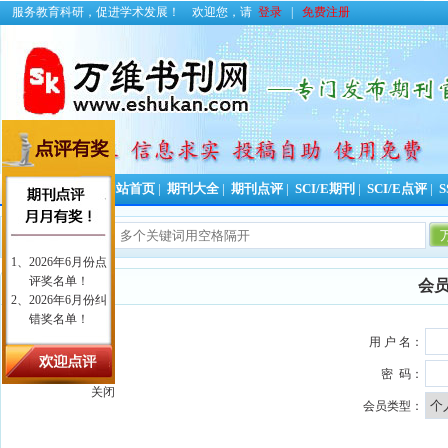
服务教育科研，促进学术发展！
欢迎您，请
登录
|
免费注册
投稿好助手！
网站首页
|
期刊大全
|
期刊点评
|
SCI/E期刊
|
SCI/E点评
|
S
会
用 户 名：
密 码：
关闭
会员类型：