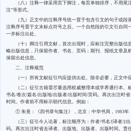
（八）注释一律采用页下脚注，每页单独排序，不用尾注
注”等形式。
（九）正文中的注释序号统一置于包含引文的句子或段
注释序号置于文末标点符号之后。一个自然段的引文引自同
一并标注出处。
（十）脚注引用文献，首次出现时，应标注完整出版信
略出版信息，只保留作者、书名、页码；期刊、报纸文章及
保留出处信息。
二、注释规范
（一）所有文献征引均应提供出处。除非必要，正文中
（二）征引古籍需尽量选用权威整理本或学界通行本。
书名
/
卷次
/
篇名
/
出版地
/
出版者
/
出版时间
/
页码。再次出注时省
时间。作者前不用标示朝代信息。例如：
①
朱熹：《四书章句集注》，北京：中华书局，
1983
年
（三）征引今人论著，标注顺序为：作者
/
书名
/[
译者
/]/
出
码。再次出注时省去译者、出版地、出版者、出版时间。责任