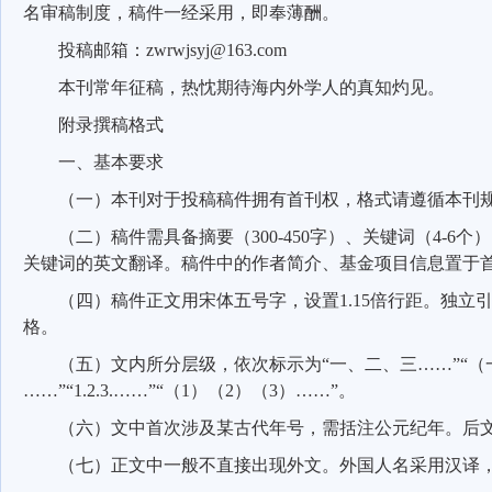
名审稿制度，稿件一经采用，即奉薄酬。
投稿邮箱：
zwrwjsyj@163.com
本刊常年征稿，热忱期待海内外学人的真知灼见。
附录撰稿格式
一、基本要求
（一）本刊对于投稿稿件拥有首刊权，格式请遵循本刊
（二）稿件需具备摘要（
300-450
字）、关键词（
4-6
个）
关键词的英文翻译。稿件中的作者简介、基金项目信息置于
（四）稿件正文用宋体五号字，设置
1.15
倍行距。独立
格。
（五）文内所分层级，依次标示为“一、二、三……”“
……”“
1.2.3.……”“
（
1
）（
2
）（
3
）……”。
（六）文中首次涉及某古代年号，需括注公元纪年。后
（七）正文中一般不直接出现外文。外国人名采用汉译