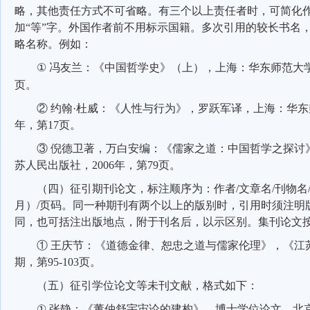
略，其他责任方式不可省略。有三个以上责任者时，可简化
加“等”字。外国作者前不用标示国籍。多次引用的较长书名
略名称。例如：
①
冯友兰：《中国哲学史》（上），上海：华东师范大
页。
②
约翰·杜威：《人性与行为》，罗跃军译，上海：华
年，第
17
页。
③
倪德卫著，万白安编：《儒家之道：中国哲学之探讨
苏人民出版社，
2006
年，第
79
页。
（四）征引期刊论文，标注顺序为：作者
/
文章名
/
刊物名
月）
/
页码。同一种期刊有两个以上的版别时，引用时须注明
同，也可括注出版地点，附于刊名后，以示区别。集刊论文
①
王庆节：《道德金律、恕忠之道与儒家伦理》，《江
期，第
95-103
页。
（五）征引学位论文等未刊文献，格式如下：
①
张静：《董仲舒宇宙论的建构》，博士学位论文，北