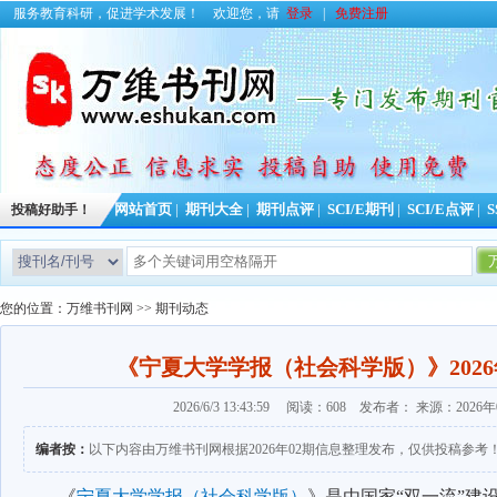
服务教育科研，促进学术发展！
欢迎您，请
登录
|
免费注册
投稿好助手！
网站首页
|
期刊大全
|
期刊点评
|
SCI/E期刊
|
SCI/E点评
|
S
您的位置：
万维书刊网
>>
期刊动态
《宁夏大学学报（社会科学版）》202
2026/6/3 13:43:59 阅读：608 发布者： 来源：2026
编者按：
以下内容由万维书刊网根据2026年02期信息整理发布，仅供投稿参考
《
宁夏大学学报（社会科学版）
》是由国家“双一流”建