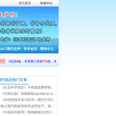
设为首页
收藏本站
AHCI期刊点评
|
学术会议
|
帮助中心
推荐
新期刊信息
0
条，本周累计更新
753
条，本年累计更新
13449
条。
期刊动态热门文章
《社会科学动态》不收版面费审稿费，欢迎大家投稿！
《中国出版》投稿邮箱zgcb@vip.sina.com自动回复信息
《科技情报开发与经济》期刊于2016年1月更名为《图书情报导刊》
核心期刊投稿竟然有这些技巧，免版面费甚至还有稿费！
《中国高等教育》投稿邮箱自2017年第8期起更改为zggdjy1965@sina.com！