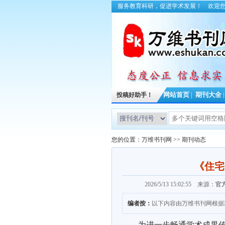
服务教育科研，促进学术发展！
欢迎
投稿好助手！
网站首页
|
期刊大全
您的位置：
万维书刊网
>>
期刊动态
《住宅
2026/5/13 15:02:55 来源：
官
编者按：
以下内容由万维书刊网根据
为进一步畅通学术成果