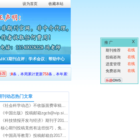
设为首页
收藏本站
X
推 广
在线
期刊推荐
在线
投稿咨询
AHCI期刊点评
|
学术会议
|
帮助中心
在线
进度管理
在线
免费咨询
推荐
信息
0
条，本周累计更新
753
条，本年累计更新
13449
条。
期刊动态热门文章
《社会科学动态》不收版面费审稿费，欢迎大家投稿！
《中国出版》投稿邮箱zgcb@vip.sina.com自动回复信息
《科技情报开发与经济》期刊于2016年1月更名为《图书情报导刊》
核心期刊投稿竟然有这些技巧，免版面费甚至还有稿费！
《中国高等教育》投稿邮箱自2017年第8期起更改为zggdjy1965@sina.com！