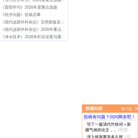
《晋阳学刊》2026年度重点选题
《经济问题》征稿启事
《现代泌尿外科杂志》启用新版采编系统通知
《现代泌尿外科杂志》2026年重点选题方向
《净水技术》2026年栏目设置与重点征稿方向
投稿问答
最小化
投稿有问题？问问网友吧！
·
写了一篇清代竹枝词＋新
疆气候的论文，...
1回答
·
进入终审要等多久呀
1回