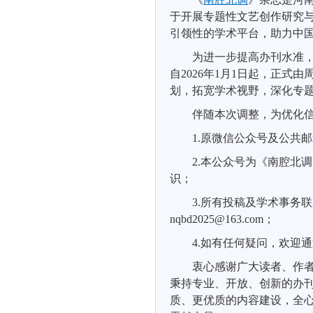
于开展专题性文艺创作研究
引领性的学术平台，助力中
为进一步提高办刊水准
自
2026
年
1
月
1
日起，正式由
划，拓宽学术视野，深化专
伴随本次调整，为优化
1.
原微信公众号及公共邮
2.
本公众号为《南腔北调
识；
3.
所有投稿及学术事务联
nqbd2025@163.com
；
4.
如有任何疑问，欢迎通
衷心感谢广大读者、作
秉持专业、开放、创新的办
质、更优质的内容建设，全